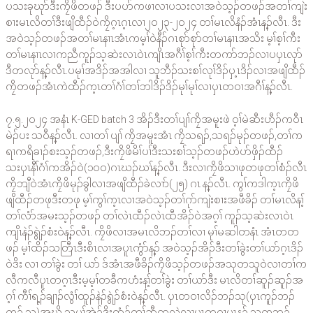
ပသးခုဃုာ်ဒီးကၠိဖိတဖၣ် ဒီးပပာ်ကဖၢလၢပသးလၢအဝဲသ့ၣ်တဖၣ်အတၢ်ကျဲး
စၢးမၤလိတၢ်ဒီးဖျိထီၣ်ဝဲကၠိဂ့ၤဂ့ၤလၢ၂ဝ၂၃-၂ဝ၂၄ တၢ်မၤလိနံၣ်အံၤန့ၣ်လီၤ. ဒီး
အဝဲသ့ၣ်တဖၣ်အတၢ်မၤနၢၤအံၤကမ့ၢ်ဝဲနီၣ်ဂၤစုာ်စုာ်တၢ်မၤနၢၤအသိး မ့ၢ်စ့ၢ်ကီး
တၢ်မၤနၢၤလၢကညီကူၣ်သ့ဆဲးလၤဝဲၤကျိၤအဂီၢ်စ့ၢ်ကီးတကာ်ဘၣ်လၢပၦၤလုာ်
ဒီတလုာ်န့ၣ်လီၤ.ပမုၢ်အဒိၣ်အအါလၢ သူဘီၣ်သးစၢ်လုၢ်ဒိၣ်ၦ့ၤဒိၣ်လၢအဖျိထီၣ်
ကၠိတဖၣ်အံၤကဲထီၣ်က့ၤတၢ်ဂံၢ်တၢ်ဘါဒိၣ်ဒိၣ်မုၢ်မုၢ်လၢၦၤတဝၢအဂီၢ်န့ၣ်လီၤ.
၇.၅.၂ဝ၂၄ အနံၤ K-GED batch 3 အိၣ်ဒီးတၢ်ပျၢ်ကၠိအမူးဖဲ ဝ့ၢ်မဲဆီးဟီၣ်ကဝီၤ
မဲၣ်ပး သဝီန့ၣ်လီၤ. လၢတၢ် ပျၢ် ကၠိအမူးအံၤ ကၠိသရၣ်,သရၣ်မုၣ်တဖၣ်,တၢ်က
ရၢကရိခၢၣ်စးသ့ၣ်တဖၣ်,ဒီးကၠိဖိမိၢ်ပၢ်ဒီးသးစၢ်သ့ၣ်တဖၣ်ဟဲပာ်ဖှိၣ်ထီၣ်
သးၦၤနီၢ်ဂံၢ်ကအိၣ်ဝဲ(၁ဝဝ)ဂၤဃၣ်ဃၢ်န့ၣ်လီၤ. ဒီးလၢကၠိဖိသၢဖုတဖုတၢ်စံၣ်လီၤ
ကၠိဘျီဝဲအံၤကၠိဖိမုၣ်ခွါလၢအဖျိထီၣ်ခဲလၢာ်(၂၅) ဂၤ န့ၣ်လီၤ. ကွၢ်ကဒါက့ၤကၠိဖိ
ဖျိထီၣ်တဖုဒီးတဖု မ့ၢ်ကွၢ်က့ၤလၢအဝဲသ့ၣ်တၢ်ဂုာ်ကျဲးစၢးအဖီခိၣ် တၢ်မၤလိန့ၢ်
တၢ်လံာ်အမးသ့ၣ်တဖၣ် တၢ်လဲၤထီၣ်လဲၤထီအိၣ်ဝဲအဂ့ၢ် ကူၣ်သ့ဆဲးလၤဝဲၤ
ကျိၤနဲၣ်ရွဲၣ်စံးဝဲန့ၣ်လီၤ. ကၠိဖိလၢအမၤလိဘၣ်တၢ်လၢ မုၢ်မဆါတနံၤ အံၤတတ
ဖၣ် မ့ၢ်ထိၣ်သတြီၤဒီးစိၤလၢအပူၤကွံာ်န့ၣ် အဝဲသ့ၣ်အိၣ်ဒီးတၢ်ခွဲးတၢ်ယာ်ဂ့ၤဒိၣ်
ဝဲဒိး လၢ တၢ်ခွဲး တၢ် ယာ် ဒ်အံၤအဖီခိၣ်ကၠိဖိသ့ၣ်တဖၣ်အသုတသူဝဲလၢတၢ်က
လီကလီပူၤတဂ့ၤဒီးမ့မ့ၢ်တခီကဟံးန့ၢ်တၢ်ခွဲး တၢ်ယာ်ဒီး မၤလိတၢ်ဆူၣ်ဆူၣ်အ
ဂ့ၢ် ကီၢ်ရ့ၣ်ချၢၣ်လွံၢ်ထူၣ်နဲၣ်ရွဲၣ်စံးဝဲန့ၣ်လီၤ. ၦၤတဝၢလိၣ်ဘၣ်သု(ၦၤကူၣ်ဘၣ်
ကူၣ် သ့)အဃိ သုမ့ၢ်အဲၣ်ဒိးထံၣ်တၢ်ဆီတလဲလၢၦၤတဝၢပူၤန့ၣ် သုကဘၣ်