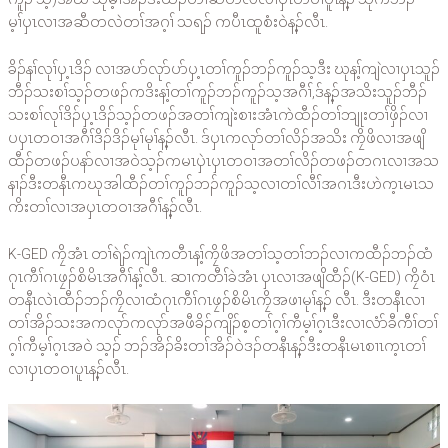
မ့ၢ်ၦၤလၢအဆီတလဲတၢ်အဂ့ၢ် သရၣ် ကပီၤထူစံးဝဲန့ၣ်လီၤ.
ခိၣ်နၢ်လုၢ်ၦ့ၤဒိၣ် လၢအပာ်လုာ်ပာ်ၦ့ၤတၢ်ကူၣ်ဘၣ်ကူၣ်သ့ဒီး ဃုန့ၢ်ကျဲလၢၦၤသူၣ်
ဘီၣ်သးစၢ်သ့ၣ်တဖၣ်ကဒိးန့ၢ်တၢ်ကူၣ်ဘၣ်ကူၣ်သ့အဂီၢ်,ဒ်န့ၣ်အသိးသူၣ်ဘီၣ်
သးစၢ်လုၢ်ဒိၣ်ၦ့ၤဒိၣ်သ့ၣ်တဖၣ်အတၢ်ကျဲးစၢးအံၤကဲထီၣ်တၢ်ဘျုးတၢ်ဖှိၣ်လၢ
ပၦၤတဝၢအဂီၢ်ဒိၣ်ဒိၣ်မုၢ်မုၢ်န့ၣ်လီၤ. ဒ်ၦၤကလုာ်တၢ်လိၣ်အသိး ကၠိဖိလၢအဖျိ
ထီၣ်တဖၣ်ပနာ်လၢအဝဲသ့ၣ်ကမၤၦဲၤၦၤတဝၢအတၢ်လိၣ်တဖၣ်တဂၤလၢအသ
နၢၣ်ဒီးတနီၤကဃုအါထီၣ်တၢ်ကူၣ်ဘၣ်ကူၣ်သ့လၢတၢ်လီၢ်အဂၤဒီးဟဲက့ၤမၤသ
ကိးတၢ်လၢအၦၤတဝၢအဂီၢ်န့ၣ်လီၤ.
K-GED ကၠိအံၤ တၢ်ရဲၣ်ကျဲၤကတီၤန့ၢ်ကၠိဖိအတၢ်သ့တၢ်ဘၣ်လၢကထီၣ်ဘၣ်ထံ
ဂုၤကီၢ်ဂၤဖၠၣ်စိမိၤအဂီၢ်န့ၢ်လီၤ. ဆၢကတီၢ်ခဲအံၤ ၦၤလၢအဖျိထီၣ်(K-GED) ကၠိဝံၤ
တနီၤလဲၤထီၣ်ဘၣ်ကၠိလၢထံဂုၤကီၢ်ဂၤဖၠၣ်စိမိၤကၠိအဖၢမုၢ်န့ၣ် လီၤ. ဒီးတနီၤလၢ
တၢ်အိၣ်သးအကလုာ်ကလုာ်အဖီခိၣ်ကျိၣ်စ့တၢ်ဂ့ၢ်ကီမ့ၢ်ဂ့ၤဒီးလၢလံာ်ခီကီၢ်တၢ်
ဂ့ၢ်ကီမ့ၢ်ဂ့ၤအဝဲ သ့ၣ် ဘၣ်အိၣ်ခိးတၢ်အိၣ်ဝဲဒၣ်တနီၤန့ၣ်ဒီးတနီၤမၤစၢၤက့ၤတၢ်
လၢၦၤတဝၢပူၤန့ၣ်လီၤ.