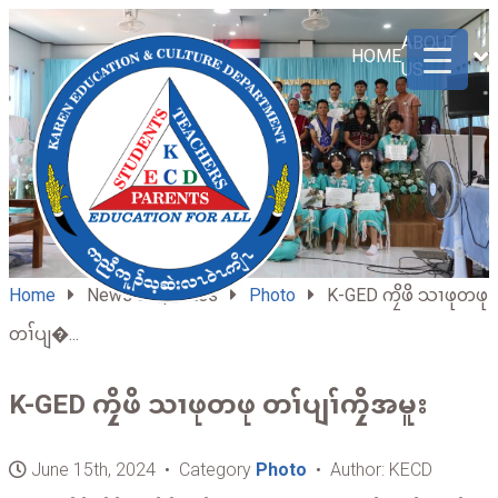
ABOUT
HOME
US
Home
News & Updates
Photo
K-GED ကၠိဖိ သၢဖုတဖု
တၢ်ပျ�...
K-GED ကၠိဖိ သၢဖုတဖု တၢ်ပျၢ်ကၠိအမူး
June 15th, 2024 • Category
Photo
• Author: KECD