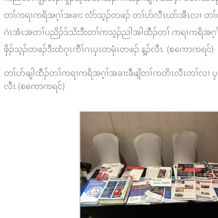
တၢ်ကရၢကရိအဂ့ၢ်အခၢး လံာ်သ့ၣ်တဖၣ် တၢ်ပာ်လီၤဃာ်အီၤလၢ တၢ်ကွၢ်ကီ 
ဂဲၤအံၤအတၢ်ပညိၣ်ဒ်သိးဒီးတၢ်ကသ့ၣ်ညါအါထီၣ်တၢ် ကရၢကရိအဂ့ၢ်အက
ဖှိၣ်သ့ၣ်တဖၣ်ဒီးထံဂုၤကီၢ်ဂၤၦၤတမှံၤတဖၣ် န့ၣ်လီၤ. (စကောကရင်)
တၢ်ပာ်ဖျါထီၣ်တၢ်ကရၢကရိအဂ့ၢ်အခၢးခီဖျိတၢ်ကတိၤလီၤတၢ်လၢ ၦၤမ
လီၤ.(စကောကရင်)