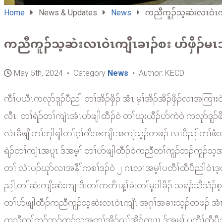
Home
News & Updates
News
ကညီကူၣ်သ့ဆဲးလၤဝဲၤကျိ
ကညီကူၣ်သ့ဆဲးလၤဝဲၤကျိၤခၢၣ်စး ပာ်ဖှိၣ်မၤ
May 5th, 2024 • Category
News
• Author: KECD
ကီၢ်ပယီၤကလုာ်ဒူၣ်ပီညါ တၢ်အိၣ်ဖှိၣ် အံၤ မ့ၢ်အိၣ်အိၣ်ဖှိၣ်လၢ
လီၤ. တၢ်ရဲၣ်တၢ်ကျဲၤအံၤပာ်ဖျါထီၣ်ဝဲ တၢ်ယူးယီၣ်ပာ်ကဲဝဲ ကလုာ်
လဲၤခီဖျိ တၢ်ဘှါၡါတၢ်ဂ့ၢ်ကီအကျိၤအကျဲသ့ၣ်တဖၣ် လၢပီညါတၢ်ဖံးတၢ
ရဲၣ်တၢ်ကျဲၤအပူၤ ဒ်အမ့ၢ် တၢ်ပာ်ဖျါထီၣ်ဝဲကညီတၢ်ကူၣ်ဘၣ်ကူၣ်သ့
တၢ် လဲၤပၣ်ဃုာ်လၢအနီၢ်ကစၢ်ဒၣ်ဝဲ ၂ ဂၤလၢအမ့ၢ်ပတီၢ်ထီပီညါဝဲၤဒ့တၢ်ပၢဆ
ညါ,တၢ်ဆဲးကျိးဆဲးကျၢဒီးတၢ်ကတိၤန့ၢ်ခဲးတၢ်မူဒါခိၣ် သရၣ်သီသံၣ်စ
တၢ်ပာ်ဖျါထီၣ်ကညီကူၣ်သ့ဆဲးလၤဝဲၤကျိၤ အဂ့ၢ်အခၢးသ့ၣ်တဖၣ် အံၤန့ၣ် 
ကညီတၢ်ကူၣ်ဘၣ်ကူၣ်သ့အတၢ်အိၣ်ဂၢၢ်အိၣ်ကျၢၤ ဒ်အမ့ၢ် ပတီၢ်ထီပီ