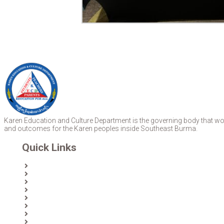
Karen Education and Culture Department is the governing body that work
and outcomes for the Karen peoples inside Southeast Burma.
Quick Links
Home
About Us
News
Partners & Donors
Karen Text Books
Karen Calendars
eLibrary
Join KECD