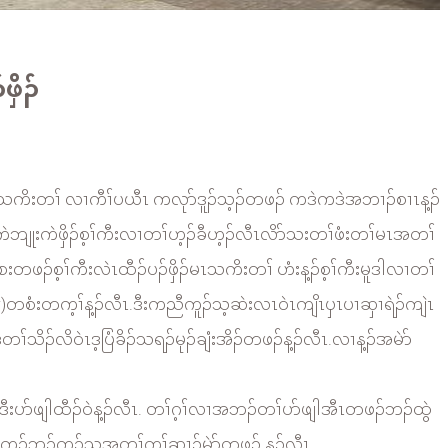
ှိၣ်
ၣ်မၤသကိးတၢ် လၢကီၢ်ပယီၤ ကလုာ်ဒူၣ်သ့ၣ်တဖၣ် ကဒဲကဒဲအဘၢၣ်စၢၤန့ၣ်
ဲဘျုးကဲဖှိၣ်စ့ၢ်ကီးလၢတၢ်ဟ့ၣ်ခီဟ့ၣ်လီၤလိာ်သးတၢ်ဖံးတၢ်မၤအတၢ်
တဖၣ်စ့ၢ်ကီးလဲၤထီၣ်ပၣ်ဖှိၣ်မၤသကိးတၢ် ဟံးန့ၣ်စ့ၢ်ကီးမူဒါလၢတၢ်
ry)တစံးတက့ၢ်န့ၣ်လီၤ.ဒီးကညီကူၣ်သ့ဆဲးလၤဝဲၤကျိၤၦၤပၢဆှၢရဲၣ်ကျဲၤ
့တၢ်သိၣ်လိဝဲၤဒ့ပြံခိၣ်သရၣ်မုၣ်ချံးအိၣ်တဖၣ်န့ၣ်လီၤ.လၢန့ၣ်အမဲာ်
ဒါဒီးပာ်ဖျါထီၣ်ဝဲန့ၣ်လီၤ. တၢ်ဂ့ၢ်လၢအဘၣ်တၢ်ပာ်ဖျါအီၤတဖၣ်ဘၣ်ထွဲ
ကူၣ်ဘၣ်ကူၣ်သ့အတၢ်ကွၢ်ဆၢၣ်မဲာ်တဖၣ် န့ၣ်လီၤ.