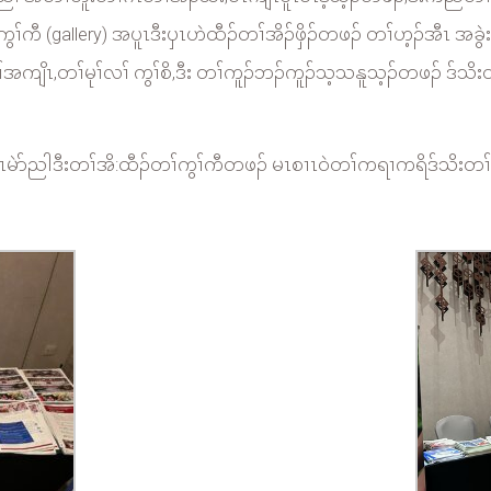
(gallery) အပူၤဒီးၦၤဟဲထီၣ်တၢ်အိၣ်ဖှိၣ်တဖၣ် တၢ်ဟ့ၣ်အီၤ အခွဲးလၢဟ
ျိၤ,တၢ်မုၢ်လၢ် ကွၢ်စိ,ဒီး တၢ်ကူၣ်ဘၣ်ကူၣ်သ့သနူသ့ၣ်တဖၣ် ဒ်သ
ဲာ်ညါဒီးတၢ်အိ:ထီၣ်တၢ်ကွၢ်ကီတဖၣ် မၤစၢၤဝဲတၢ်ကရၢကရိဒ်သိးတၢ်