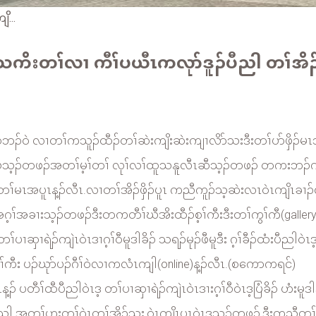
...
သကိးတၢ်လၢ ကီၢ်ပယီၤကလုာ်ဒူၣ်ပီညါ တၢ်အိၣ်ဖ
အကြၢးဝဲဘၣ်ဝဲ လၢတၢ်ကသူၣ်ထီၣ်တၢ်ဆဲးကျိးဆဲးကျၢလိာ်သးဒီးတၢ်ပာ်ဖှိ
ဒူၣ်ဖိသ့ၣ်တဖၣ်အတၢ်မ့ၢ်တၢ် လုၢ်လၢ်ထူသနူလီၤဆီသ့ၣ်တဖၣ် တကးဘၣ်က
်မၤအပူၤန့ၣ်လီၤ.လၢတၢ်အိၣ်ဖှိၣ်ပူၤ ကညီကူၣ်သ့ဆဲးလၤဝဲၤကျိၤခၢၣ်စး
အဂ့ၢ်အခၢးသ့ၣ်တဖၣ်ဒီးတကတီၢ်ဃီအိးထီၣ်စ့ၢ်ကီးဒီးတၢ်ကွၢ်ကီ(galle
ှၢရဲၣ်ကျဲၤဝဲၤဒၢဂ့ၢ်ဝီမူဒါခိၣ် သရၣ်မုၣ်ဖီမူဒီး ဂ့ၢ်ခီၣ်ထံးပီညါဝဲၤဒ
့ၢ်ကီး ပၣ်ဃုာ်ပၣ်ဂီၢ်ဝဲလၢကလံၤကျါ(online)န့ၣ်လီၤ.(စကောကရင်)
ပတီၢ်ထီပီညါဝဲၤဒ့ တၢ်ပၢဆှၢရဲၣ်ကျဲၤဝဲၤဒၢးဂ့ၢ်ဝီဝဲၤဒ့ပြံခိၣ် ဟံးမူ
ညါ အတၢ်ဟူးတၢ်ဂဲၤတၢ်အိၣ်သး,ဝဲၤကျိၤပူၤဝဲၤဒ့သ့ၣ်တဖၣ်,ဒီးကညီတၢ်