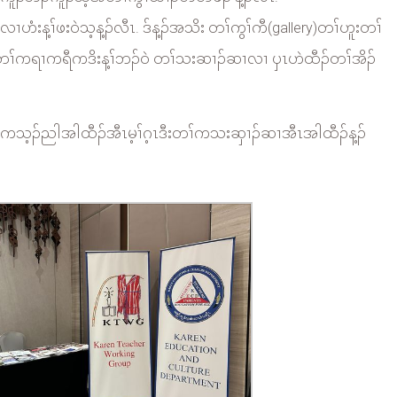
ံးန့ၢ်ဖးဝဲသ့န့ၣ်လီၤ. ဒ်န့ၣ်အသိး တၢ်ကွၢ်ကီ(gallery)တၢ်ဟူးတၢ်
ိးတၢ်ကရၢကရီကဒိးန့ၢ်ဘၣ်ဝဲ တၢ်သးဆၢၣ်ဆၢလၢ ၦၤဟဲထီၣ်တၢ်အိၣ်
ကသ့ၣ်ညါအါထီၣ်အီၤမ့ၢ်ဂ့ၤဒီးတၢ်ကသးဆှၢၣ်ဆၢအီၤအါထီၣ်န့ၣ်